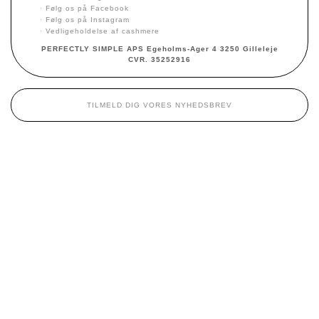
·
Følg os på Facebook
·
Følg os på Instagram
·
Vedligeholdelse af cashmere
PERFECTLY SIMPLE APS Egeholms-Ager 4 3250 Gilleleje
CVR. 35252916
TILMELD DIG VORES NYHEDSBREV