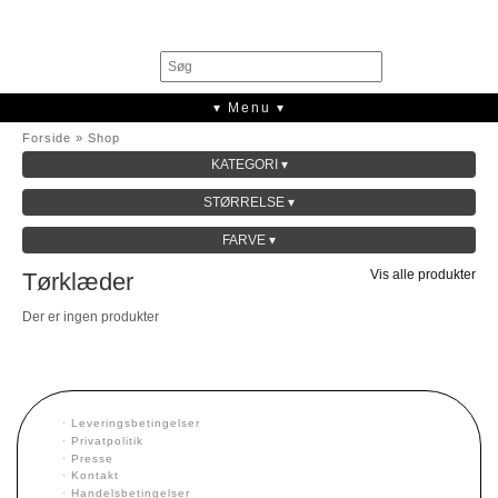
0
▾ Menu ▾
Forside
»
Shop
KATEGORI ▾
SALE
STØRRELSE ▾
KOLLEKTION
FARVE ▾
Vis alle produkter
Tørklæder
Der er ingen produkter
·
Leveringsbetingelser
·
Privatpolitik
·
Presse
·
Kontakt
·
Handelsbetingelser