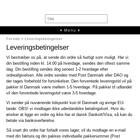
0
▾ Menu ▾
Forside
»
Leveringsbetingelser
Leveringsbetingelser
Vi bestræber os på, at sende din ordre så hurtigt som muligt. Har vi
din bestilling inden kl. 14.00 på hverdage, sendes den oftest samme
dag. Din bestilling sendes dog senest 1-2 hverdage efter
ordreafgivelsen. Alle ordre sendes med Post Danmark eller DAO og
der tages forbehold for forsinkelser. Den forventede leveringstid vil på
pakker til Danmark være mellem 1-5 hverdage. På pakker til udlandet
vil den forventede leveringstid være 3-5 hverdage.
Vi sender på nuværende tidspunkt kun til Danmark og øvrige EU-
lande. OBS! vi modtager ikke udenlandske betalingskort. Hvis du
ønsker at ligge en ordre og ikke har et dansk Dankort/Visa, så kan du
betale via bankoverførelse.
Så snart din ordre har forladt vores lager, vil du modtage en e-mail
med din faktura og din pakkes individuelle pakkenummer (Post