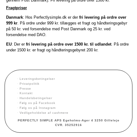
gennem Post Danmark). Fri levering på ordre over 1500 kr.
Fragtpriser
Danmark
: Hos Perfectlysimple.dk er der
fri levering på ordre over
999 kr
. På ordre under 999 kr. tillægges et fragt og håndteringsgebyr
på 50 kr. ved forsendelse med Post Danmark og 25 kr. ved
forsendelse med DAO.
EU
: Der er
fri levering på ordre over 1500 kr. til udlandet
. På ordre
under 1500 kr. er fragt og håndteringsgebyret 200 kr.
·
Leveringsbetingelser
·
Privatpolitik
·
Presse
·
Kontakt
·
Handelsbetingelser
·
Følg os på Facebook
·
Følg os på Instagram
·
Vedligeholdelse af cashmere
PERFECTLY SIMPLE APS Egeholms-Ager 4 3250 Gilleleje
CVR. 35252916