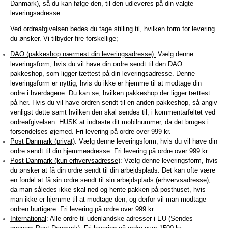
Danmark), så du kan følge den, til den udleveres på din valgte
leveringsadresse.
Ved ordreafgivelsen bedes du tage stilling til, hvilken form for levering
du ønsker. Vi tilbyder fire forskellige;
DAO (pakkeshop nærmest din leveringsadresse):
Vælg denne
leveringsform, hvis du vil have din ordre sendt til den DAO
pakkeshop, som ligger tættest på din leveringsadresse. Denne
leveringsform er nyttig, hvis du ikke er hjemme til at modtage din
ordre i hverdagene. Du kan se, hvilken pakkeshop der ligger tættest
på
her
. Hvis du vil have ordren sendt til en anden pakkeshop, så angiv
venligst dette samt hvilken den skal sendes til, i kommentarfeltet ved
ordreafgivelsen. HUSK at indtaste dit mobilnummer, da det bruges i
forsendelses øjemed. Fri levering på ordre over 999 kr.
Post Danmark (privat)
: Vælg denne leveringsform, hvis du vil have din
ordre sendt til din hjemmeadresse. Fri levering på ordre over 999 kr.
Post Danmark (kun erhvervsadresse)
: Vælg denne leveringsform, hvis
du ønsker at få din ordre sendt til din arbejdsplads. Det kan ofte være
en fordel at få sin ordre sendt til sin arbejdsplads (erhvervsadresse),
da man således ikke skal ned og hente pakken på posthuset, hvis
man ikke er hjemme til at modtage den, og derfor vil man modtage
ordren hurtigere. Fri levering på ordre over 999 kr.
International
: Alle ordre til udenlandske adresser i EU (Sendes