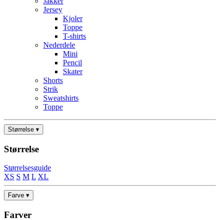
Jakker
Jersey
Kjoler
Toppe
T-shirts
Nederdele
Mini
Pencil
Skater
Shorts
Strik
Sweatshirts
Toppe
Størrelse ▾
Størrelse
Størrelsesguide
XS
S
M
L
XL
Farve ▾
Farver