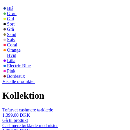
Blå
Grøn
Gul
Sort
Grå
Sand
Sølv
Coral
Orange
Hvid
Lilla
Electric Blue
Pink
Bordeaux
Vis alle produkter
Kollektion
Tofarvet cashmere tørklæde
1.399,00 DKK
Gå til produkt
Cashmere tørklæde med nister