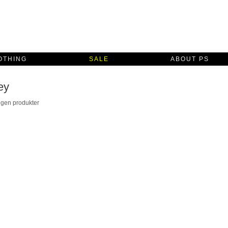
OTHING
SALE
ABOUT PS
ey
ngen produkter