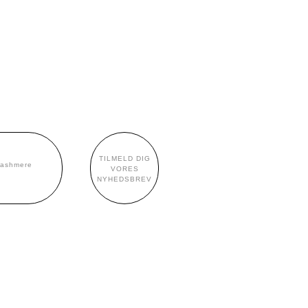
TILMELD DIG
cashmere
VORES
NYHEDSBREV