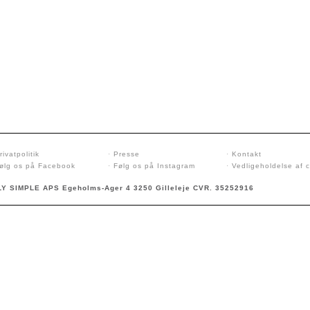
rivatpolitik
·
Presse
·
Kontakt
ølg os på Facebook
·
Følg os på Instagram
·
Vedligeholdelse af 
Y SIMPLE APS Egeholms-Ager 4 3250 Gilleleje CVR. 35252916