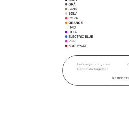
GRÅ
SAND
SØLV
CORAL
ORANGE
HVID
LILLA
ELECTRIC BLUE
PINK
BORDEAUX
·
Leveringsbetingelser
·
P
·
Handelsbetingelser
·
F
PERFECTL