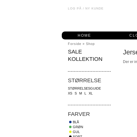
LOG PÅ
/
NY KUNDE
HOME
CL
Forside
»
Shop
Jers
SALE
KOLLEKTION
Der er i
STØRRELSE
STØRRELSESGUIDE
XS
S
M
L
XL
FARVER
BLÅ
GRØN
GUL
SORT