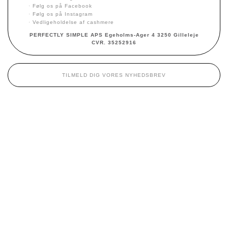
·
Følg os på Facebook
·
Følg os på Instagram
·
Vedligeholdelse af cashmere
PERFECTLY SIMPLE APS Egeholms-Ager 4 3250 Gilleleje
CVR. 35252916
TILMELD DIG VORES NYHEDSBREV