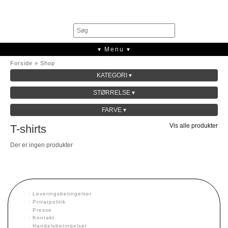
0
▾ Menu ▾
Forside
»
Shop
KATEGORI ▾
SALE
STØRRELSE ▾
KOLLEKTION
FARVE ▾
Vis alle produkter
T-shirts
Der er ingen produkter
·
Leveringsbetingelser
·
Privatpolitik
·
Presse
·
Kontakt
·
Handelsbetingelser