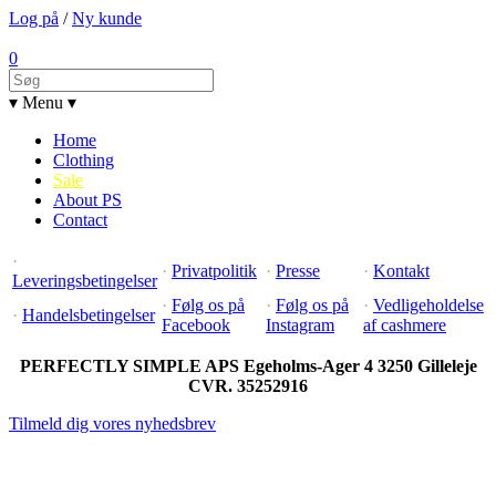
Log på
/
Ny kunde
0
▾ Menu ▾
Home
Clothing
Sale
About PS
Contact
·
·
Privatpolitik
·
Presse
·
Kontakt
Leveringsbetingelser
·
Følg os på
·
Følg os på
·
Vedligeholdelse
·
Handelsbetingelser
Facebook
Instagram
af cashmere
PERFECTLY SIMPLE APS Egeholms-Ager 4 3250 Gilleleje
CVR. 35252916
Tilmeld dig vores nyhedsbrev