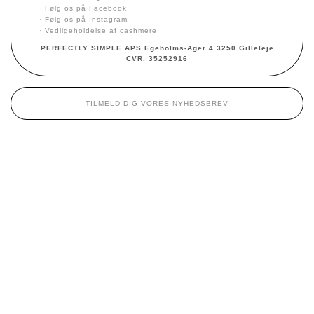
·
Følg os på Facebook
·
Følg os på Instagram
·
Vedligeholdelse af cashmere
PERFECTLY SIMPLE APS Egeholms-Ager 4 3250 Gilleleje
CVR. 35252916
TILMELD DIG VORES NYHEDSBREV