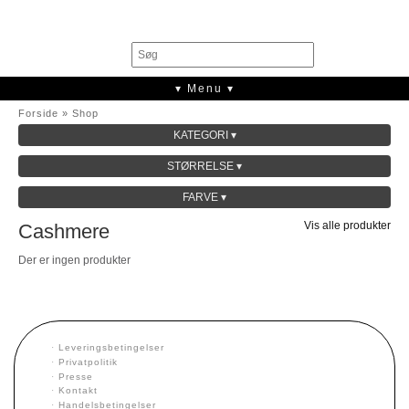
0
▾ Menu ▾
Forside
»
Shop
KATEGORI ▾
SALE
STØRRELSE ▾
KOLLEKTION
FARVE ▾
Vis alle produkter
Cashmere
Der er ingen produkter
·
Leveringsbetingelser
·
Privatpolitik
·
Presse
·
Kontakt
·
Handelsbetingelser