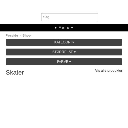
0
▾ Menu ▾
Forside
»
Shop
KATEGORI ▾
SALE
STØRRELSE ▾
KOLLEKTION
FARVE ▾
Vis alle produkter
Skater