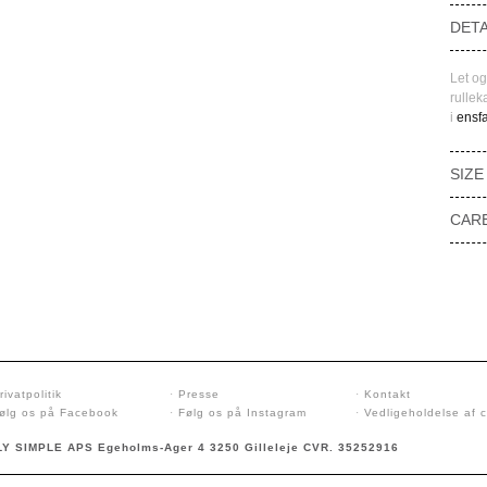
DETA
Let o
rullek
i
ensfa
SIZE
CAR
rivatpolitik
·
Presse
·
Kontakt
ølg os på Facebook
·
Følg os på Instagram
·
Vedligeholdelse af 
Y SIMPLE APS Egeholms-Ager 4 3250 Gilleleje CVR. 35252916