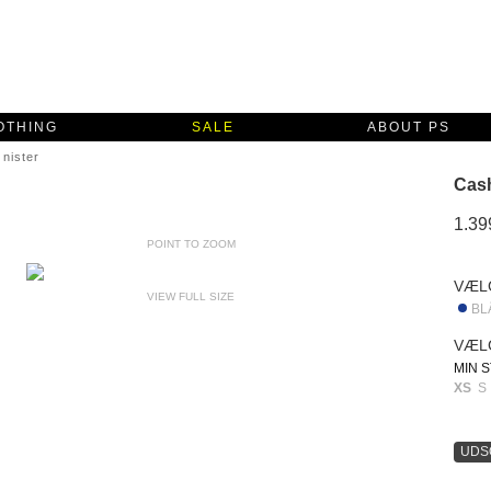
OTHING
SALE
ABOUT PS
nister
Cash
1.39
POINT TO ZOOM
VÆL
VIEW FULL SIZE
BL
VÆL
MIN 
XS
S