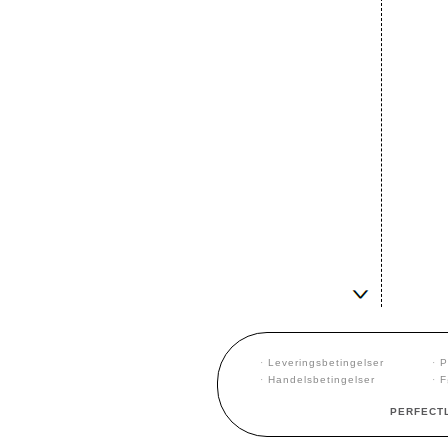
·
Leveringsbetingelser
·
P
·
Handelsbetingelser
·
F
PERFECTL