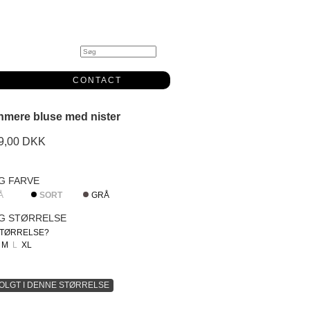
0
CONTACT
mere bluse med nister
9,00 DKK
G FARVE
Å
SORT
GRÅ
G STØRRELSE
STØRRELSE?
M
L
XL