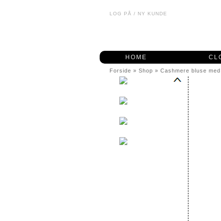
LOG PÅ
/
NY KUNDE
HOME
CL
Forside
»
Shop
»
Cashmere bluse med 