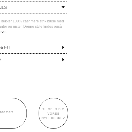
ILS
g lækker 100% cashmere strik bluse med
anter og nister. Denne style findes også
rvet
.
 & FIT
E
TILMELD DIG
cashmere
VORES
NYHEDSBREV