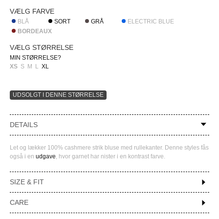
VÆLG FARVE
BLÅ
SORT
GRÅ
ELECTRIC BLUE
BORDEAUX
VÆLG STØRRELSE
MIN STØRRELSE?
XS
S
M
L
XL
DETAILS
Let og lækker 100% cashmere strik bluse med rullekanter. Denne styles fås
også i en
udgave
, hvor garnet har nister i en kontrast farve.
SIZE & FIT
CARE