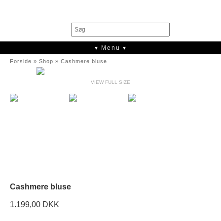
0
▾ Menu ▾
Forside
»
Shop
»
Cashmere bluse
VIEW FULL SIZE
Cashmere bluse
1.199,00 DKK