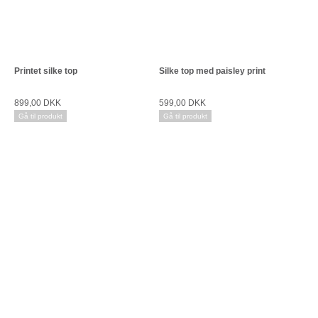
Printet silke top
Silke top med paisley print
899,00 DKK
599,00 DKK
Gå til produkt
Gå til produkt