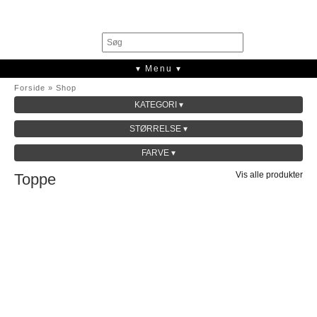
0
▾ Menu ▾
Forside
»
Shop
KATEGORI ▾
SALE
STØRRELSE ▾
KOLLEKTION
FARVE ▾
Vis alle produkter
Toppe