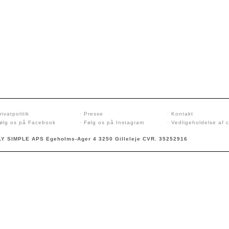
rivatpolitik
·
Presse
·
Kontakt
ølg os på Facebook
·
Følg os på Instagram
·
Vedligeholdelse af 
Y SIMPLE APS Egeholms-Ager 4 3250 Gilleleje CVR. 35252916