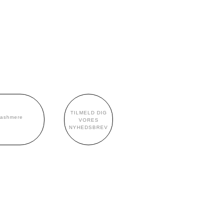
TILMELD DIG
cashmere
VORES
NYHEDSBREV