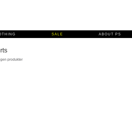
OTHING
SALE
ABOUT PS
rts
ngen produkter