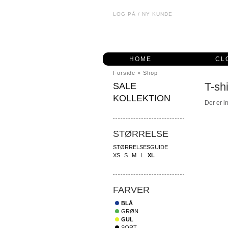
LOG PÅ
/
NY KUNDE
HOME
CL
Forside
»
Shop
T-shi
SALE
KOLLEKTION
Der er i
STØRRELSE
STØRRELSESGUIDE
XS
S
M
L
XL
FARVER
BLÅ
GRØN
GUL
SORT