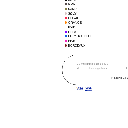
GRÅ
SAND
SØLV
CORAL
ORANGE
HVID
LILLA
ELECTRIC BLUE
PINK
BORDEAUX
·
Leveringsbetingelser
·
P
·
Handelsbetingelser
·
F
PERFECTL