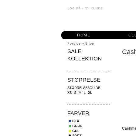
LOG PÅ
/
NY KUNDE
HOME
CL
Forside
»
Shop
Cas
SALE
KOLLEKTION
STØRRELSE
STØRRELSESGUIDE
XS
S
M
L
XL
FARVER
BLÅ
GRØN
Cashmer
GUL
SORT