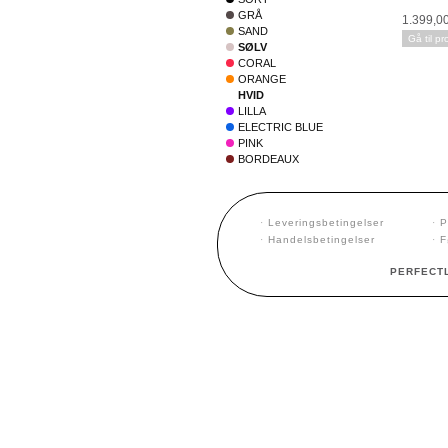
GRÅ
1.399,0
SAND
Gå til pr
SØLV
CORAL
ORANGE
HVID
LILLA
ELECTRIC BLUE
PINK
BORDEAUX
·
Leveringsbetingelser
·
P
·
Handelsbetingelser
·
F
PERFECTL