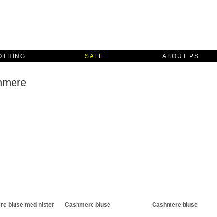
OTHING
SALE
ABOUT PS
hmere
e bluse med nister
Cashmere bluse
Cashmere bluse