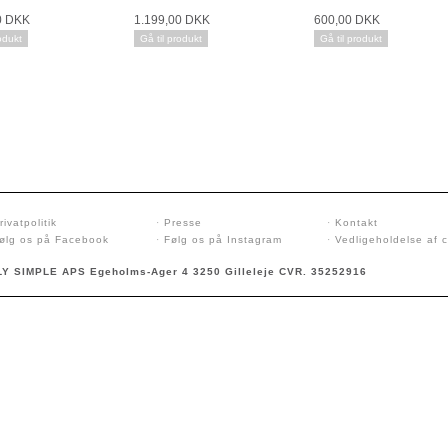
0 DKK
1.199,00 DKK
600,00 DKK
odukt
Gå til produkt
Gå til produkt
rivatpolitik
·
Presse
·
Kontakt
ølg os på Facebook
·
Følg os på Instagram
·
Vedligeholdelse af 
Y SIMPLE APS Egeholms-Ager 4 3250 Gilleleje CVR. 35252916