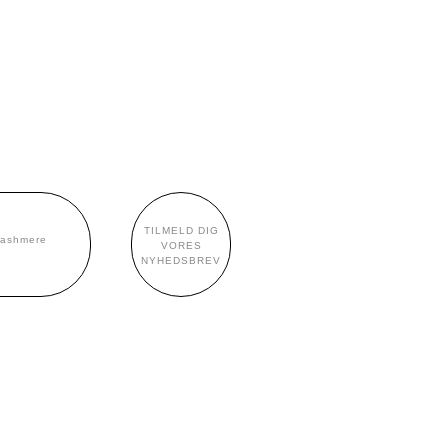
TILMELD DIG
cashmere
VORES
NYHEDSBREV