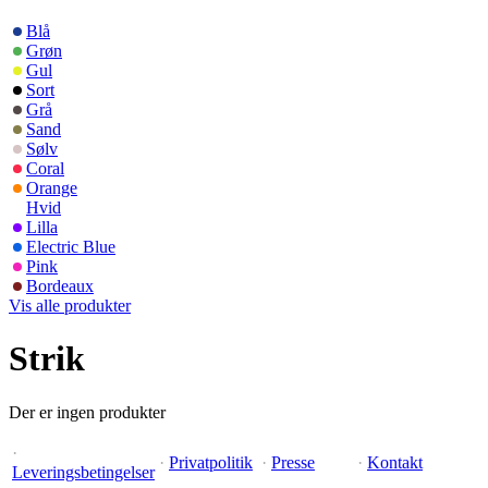
Blå
Grøn
Gul
Sort
Grå
Sand
Sølv
Coral
Orange
Hvid
Lilla
Electric Blue
Pink
Bordeaux
Vis alle produkter
Strik
Der er ingen produkter
·
·
Privatpolitik
·
Presse
·
Kontakt
Leveringsbetingelser