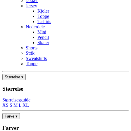
Jakker
Jersey
Kjoler
Toppe
T-shirts
Nederdele
Mini
Pencil
Skater
Shorts
Strik
Sweatshirts
Toppe
Størrelse ▾
Størrelse
Størrelsesguide
XS
S
M
L
XL
Farve ▾
Farver