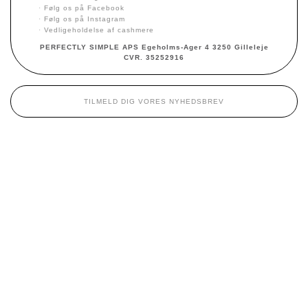
·
Følg os på Facebook
·
Følg os på Instagram
·
Vedligeholdelse af cashmere
PERFECTLY SIMPLE APS Egeholms-Ager 4 3250 Gilleleje
CVR. 35252916
TILMELD DIG VORES NYHEDSBREV