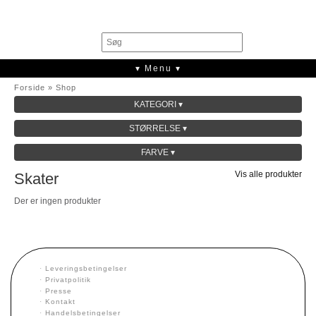
0
▾ Menu ▾
Forside
»
Shop
KATEGORI ▾
SALE
STØRRELSE ▾
KOLLEKTION
FARVE ▾
Vis alle produkter
Skater
Der er ingen produkter
·
Leveringsbetingelser
·
Privatpolitik
·
Presse
·
Kontakt
·
Handelsbetingelser