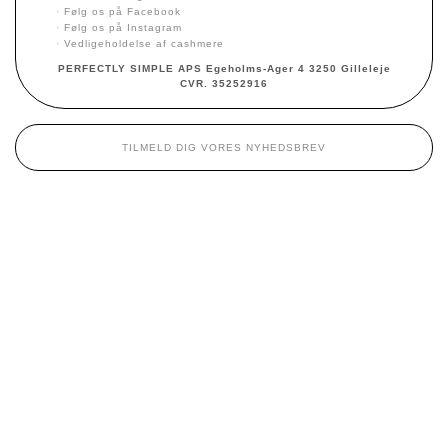
·
Følg os på Facebook
·
Følg os på Instagram
·
Vedligeholdelse af cashmere
PERFECTLY SIMPLE APS Egeholms-Ager 4 3250 Gilleleje
CVR. 35252916
TILMELD DIG VORES NYHEDSBREV