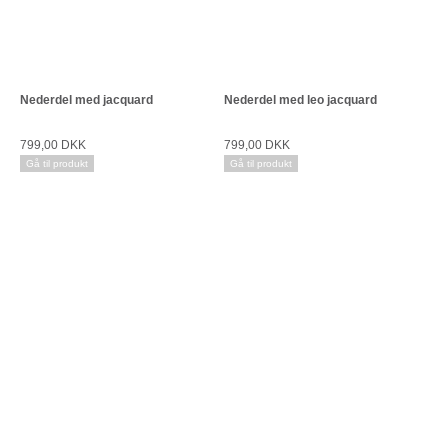
Nederdel med jacquard
Nederdel med leo jacquard
799,00 DKK
799,00 DKK
Gå til produkt
Gå til produkt