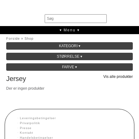
0
▾ Menu ▾
Forside
»
Shop
KATEGORI ▾
SALE
STØRRELSE ▾
KOLLEKTION
FARVE ▾
Vis alle produkter
Jersey
Der er ingen produkter
·
Leveringsbetingelser
·
Privatpolitik
·
Presse
·
Kontakt
·
Handelsbetingelser