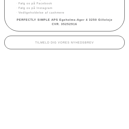
·
Følg os på Facebook
·
Følg os på Instagram
·
Vedligeholdelse af cashmere
PERFECTLY SIMPLE APS Egeholms-Ager 4 3250 Gilleleje
CVR. 35252916
TILMELD DIG VORES NYHEDSBREV