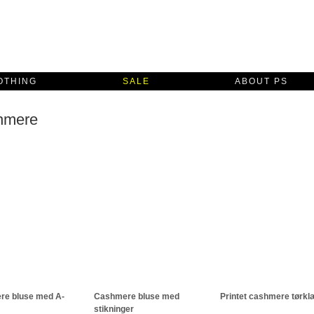
OTHING
SALE
ABOUT PS
hmere
e bluse med A-
Cashmere bluse med
Printet cashmere tørk
stikninger