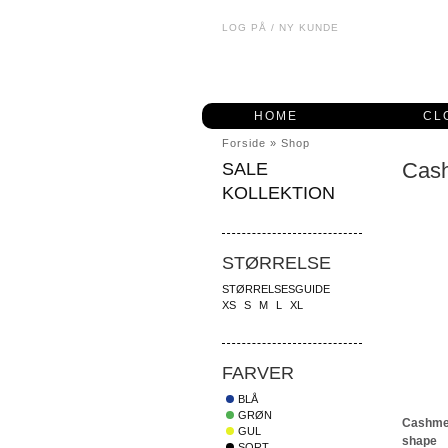
LOG PÅ
/
NY KUNDE
HOME
CL
Forside
»
Shop
Cas
SALE
KOLLEKTION
STØRRELSE
STØRRELSESGUIDE
XS
S
M
L
XL
FARVER
BLÅ
GRØN
Cashmer
GUL
shape
SORT