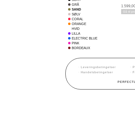
GRÅ
1.599,0
SAND
Gå til pr
SØLV
CORAL
ORANGE
HVID
LILLA
ELECTRIC BLUE
PINK
BORDEAUX
·
Leveringsbetingelser
·
P
·
Handelsbetingelser
·
F
PERFECTL