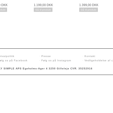
0 DKK
1.199,00 DKK
1.399,00 DKK
odukt
Gå til produkt
Gå til produkt
rivatpolitik
·
Presse
·
Kontakt
ølg os på Facebook
·
Følg os på Instagram
·
Vedligeholdelse af 
Y SIMPLE APS Egeholms-Ager 4 3250 Gilleleje CVR. 35252916