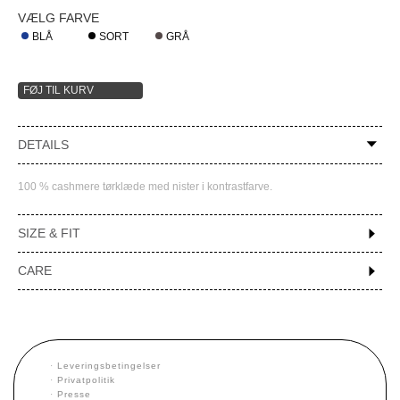
VÆLG FARVE
BLÅ
SORT
GRÅ
DETAILS
100 % cashmere tørklæde med nister i kontrastfarve.
SIZE & FIT
CARE
·
Leveringsbetingelser
·
Privatpolitik
·
Presse