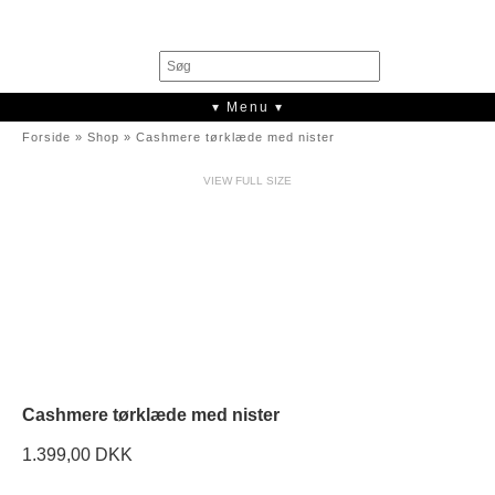
0
▾ Menu ▾
Forside
»
Shop
»
Cashmere tørklæde med nister
VIEW FULL SIZE
Cashmere tørklæde med nister
1.399,00 DKK