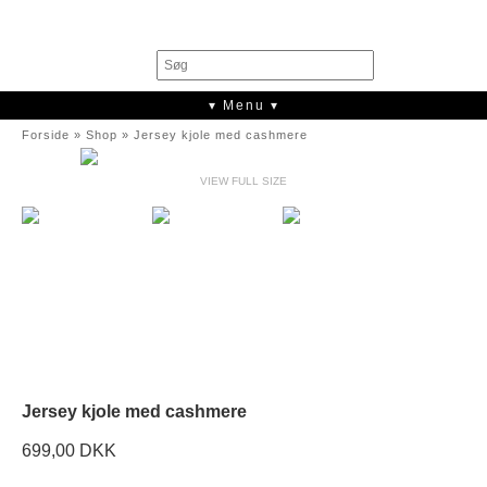
0
▾ Menu ▾
Forside
»
Shop
»
Jersey kjole med cashmere
VIEW FULL SIZE
Jersey kjole med cashmere
699,00 DKK