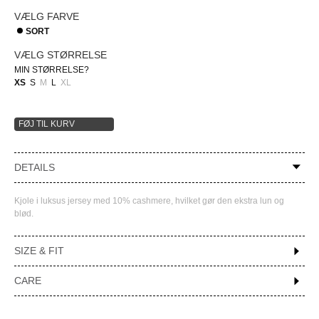
VÆLG FARVE
SORT
VÆLG STØRRELSE
MIN STØRRELSE?
XS
S
M
L
XL
FØJ TIL KURV
DETAILS
Kjole i luksus jersey med 10% cashmere, hvilket gør den ekstra lun og
blød.
SIZE & FIT
CARE