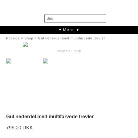
0
▾ Menu ▾
Forside
»
Shop
»
Gul nederdel med multifarvede trevler
VIEW FULL SIZE
Gul nederdel med multifarvede trevler
799,00 DKK