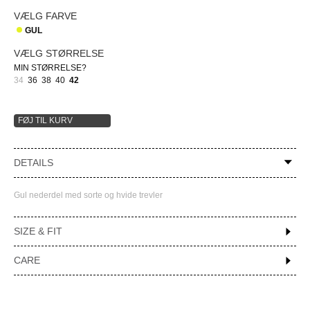
VÆLG FARVE
GUL
VÆLG STØRRELSE
MIN STØRRELSE?
34
36
38
40
42
FØJ TIL KURV
DETAILS
Gul nederdel med sorte og hvide trevler
SIZE & FIT
CARE