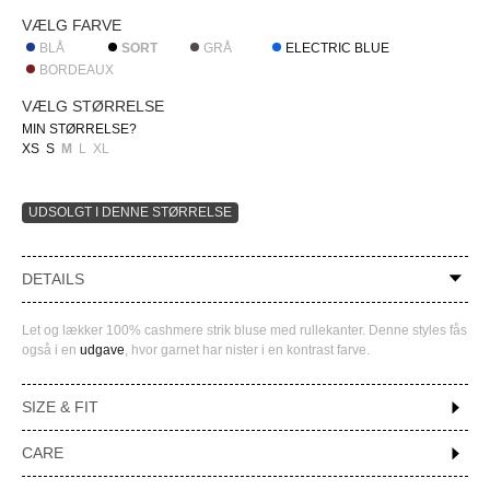
VÆLG FARVE
BLÅ
SORT
GRÅ
ELECTRIC BLUE
BORDEAUX
VÆLG STØRRELSE
MIN STØRRELSE?
XS
S
M
L
XL
DETAILS
Let og lækker 100% cashmere strik bluse med rullekanter. Denne styles fås
også i en
udgave
, hvor garnet har nister i en kontrast farve.
SIZE & FIT
CARE