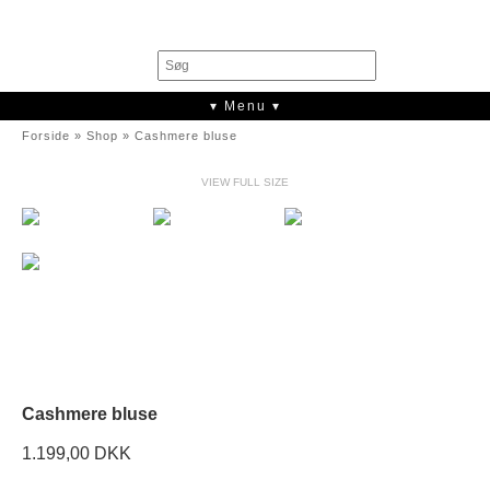
0
▾ Menu ▾
Forside
»
Shop
»
Cashmere bluse
VIEW FULL SIZE
Cashmere bluse
1.199,00 DKK