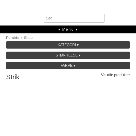
0
▾ Menu ▾
Forside
»
Shop
KATEGORI ▾
SALE
STØRRELSE ▾
KOLLEKTION
FARVE ▾
Vis alle produkter
Strik