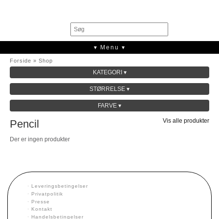
0
▾ Menu ▾
Forside
»
Shop
KATEGORI ▾
SALE
STØRRELSE ▾
KOLLEKTION
FARVE ▾
Vis alle produkter
Pencil
Der er ingen produkter
·
Leveringsbetingelser
·
Privatpolitik
·
Presse
·
Kontakt
·
Handelsbetingelser