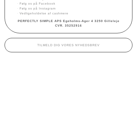
·
Følg os på Facebook
·
Følg os på Instagram
·
Vedligeholdelse af cashmere
PERFECTLY SIMPLE APS Egeholms-Ager 4 3250 Gilleleje
CVR. 35252916
TILMELD DIG VORES NYHEDSBREV