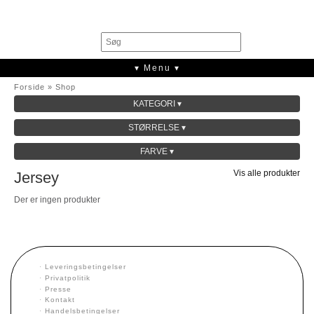
0
▾ Menu ▾
Forside
»
Shop
KATEGORI ▾
SALE
STØRRELSE ▾
KOLLEKTION
FARVE ▾
ACCESSORIES
Vis alle produkter
Jersey
CASHMERE
FRAKKER
Der er ingen produkter
KJOLER
JAKKER
JERSEY
KJOLER
TOPPE
·
Leveringsbetingelser
T-SHIRTS
·
Privatpolitik
·
Presse
NEDERDELE
·
Kontakt
SHORTS
·
Handelsbetingelser