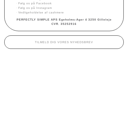
STRIK
·
Følg os på Facebook
·
Følg os på Instagram
SWEATSHIRTS
·
Vedligeholdelse af cashmere
TOPPE
PERFECTLY SIMPLE APS Egeholms-Ager 4 3250 Gilleleje
CVR. 35252916
TILMELD DIG VORES NYHEDSBREV