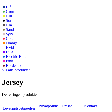
Blå
Grøn
Gul
Sort
Grå
Sand
Sølv
Coral
Orange
Hvid
Lilla
Electric Blue
Pink
Bordeaux
Vis alle produkter
Jersey
Der er ingen produkter
·
·
Privatpolitik
·
Presse
·
Kontakt
Leveringsbetingelser