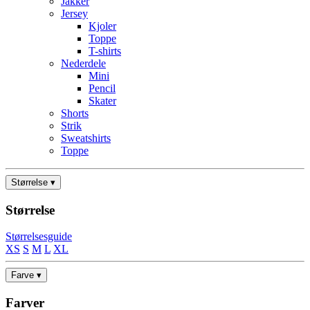
Jakker
Jersey
Kjoler
Toppe
T-shirts
Nederdele
Mini
Pencil
Skater
Shorts
Strik
Sweatshirts
Toppe
Størrelse ▾
Størrelse
Størrelsesguide
XS
S
M
L
XL
Farve ▾
Farver