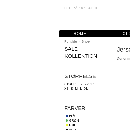
LOG PÅ
/
NY KUNDE
HOME
CL
Forside
»
Shop
Jers
SALE
KOLLEKTION
Der er i
STØRRELSE
STØRRELSESGUIDE
XS
S
M
L
XL
FARVER
BLÅ
GRØN
GUL
SORT