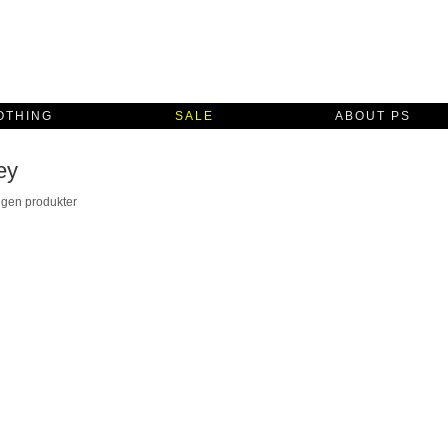
OTHING
SALE
ABOUT PS
ey
ngen produkter