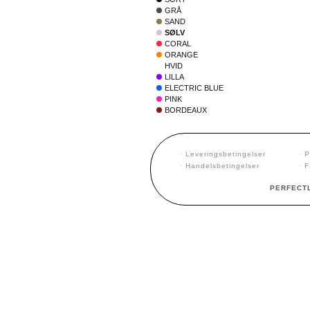
GRÅ
SAND
SØLV
CORAL
ORANGE
HVID
LILLA
ELECTRIC BLUE
PINK
BORDEAUX
·
Leveringsbetingelser
·
P
·
Handelsbetingelser
·
F
PERFECTL