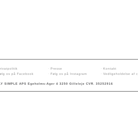
rivatpolitik
·
Presse
·
Kontakt
ølg os på Facebook
·
Følg os på Instagram
·
Vedligeholdelse af 
Y SIMPLE APS Egeholms-Ager 4 3250 Gilleleje CVR. 35252916