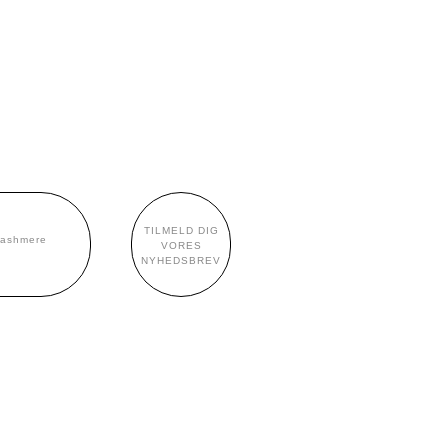
TILMELD DIG
cashmere
VORES
NYHEDSBREV