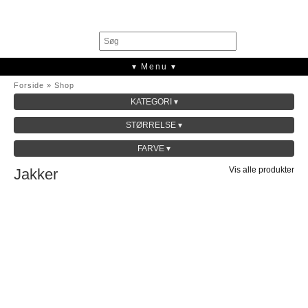
0
▾ Menu ▾
Forside
»
Shop
KATEGORI ▾
SALE
STØRRELSE ▾
KOLLEKTION
FARVE ▾
Vis alle produkter
Jakker