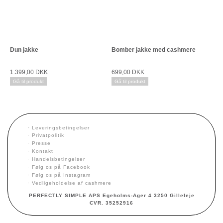
Dun jakke
Bomber jakke med cashmere
1.399,00 DKK
699,00 DKK
Gå til produkt
Gå til produkt
·
Leveringsbetingelser
·
Privatpolitik
·
Presse
·
Kontakt
·
Handelsbetingelser
·
Følg os på Facebook
·
Følg os på Instagram
·
Vedligeholdelse af cashmere
PERFECTLY SIMPLE APS Egeholms-Ager 4 3250 Gilleleje
CVR. 35252916