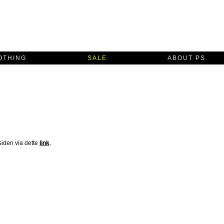
OTHING
SALE
ABOUT PS
iden via dette
link
.