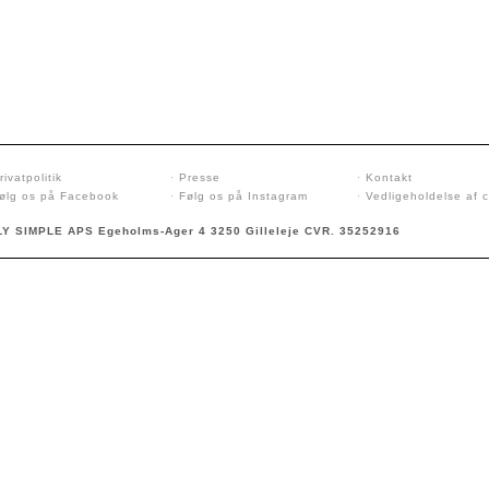
rivatpolitik
·
Presse
·
Kontakt
ølg os på Facebook
·
Følg os på Instagram
·
Vedligeholdelse af 
Y SIMPLE APS Egeholms-Ager 4 3250 Gilleleje CVR. 35252916