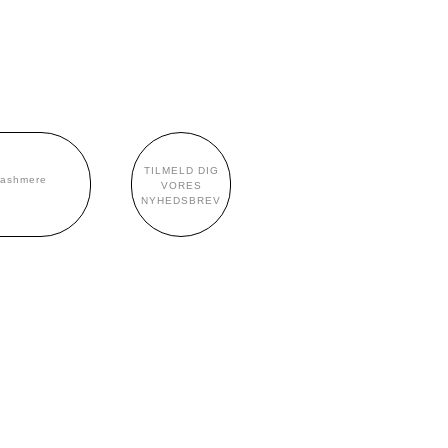
TILMELD DIG
cashmere
VORES
NYHEDSBREV