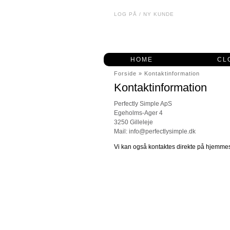
LOG PÅ
/
NY KUNDE
HOME
CL
Forside
»
Kontaktinformation
Kontaktinformation
Perfectly Simple ApS
Egeholms-Ager 4
3250 Gilleleje
Mail: info@perfectlysimple.dk
Vi kan også kontaktes direkte på hjemmes