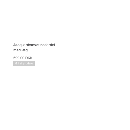
Jacquardvævet nederdel
med læg
699,00 DKK
Gå til produkt