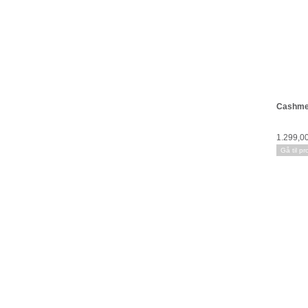
Cashme
1.299,0
Gå til pr