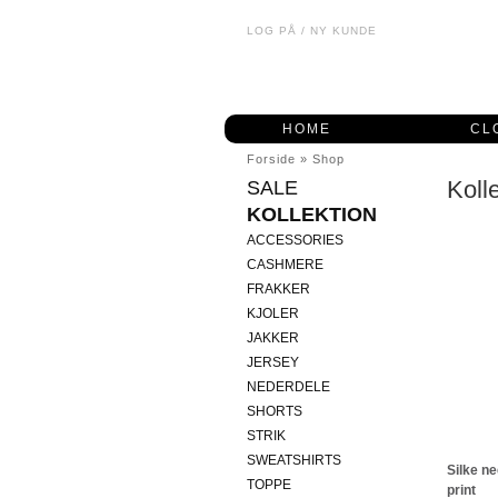
LOG PÅ
/
NY KUNDE
HOME
CL
Forside
»
Shop
Koll
SALE
KOLLEKTION
ACCESSORIES
CASHMERE
FRAKKER
KJOLER
JAKKER
JERSEY
NEDERDELE
SHORTS
STRIK
SWEATSHIRTS
Silke n
TOPPE
print