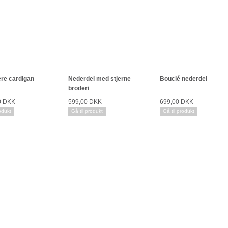
re cardigan
Nederdel med stjerne
Bouclé nederdel
broderi
0 DKK
599,00 DKK
699,00 DKK
odukt
Gå til produkt
Gå til produkt