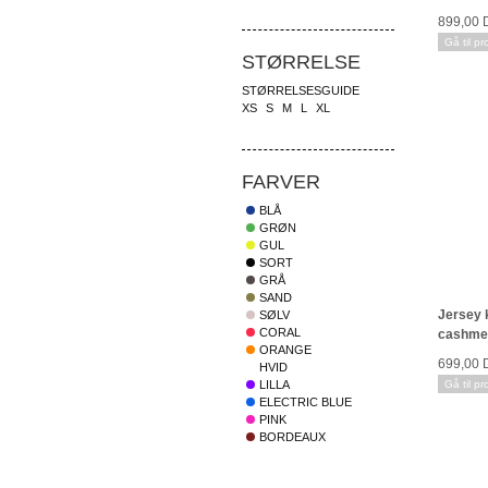
899,00
Gå til pr
STØRRELSE
STØRRELSESGUIDE
XS
S
M
L
XL
FARVER
BLÅ
GRØN
GUL
SORT
GRÅ
SAND
Jersey 
SØLV
CORAL
cashme
ORANGE
699,00
HVID
Gå til pr
LILLA
ELECTRIC BLUE
PINK
BORDEAUX