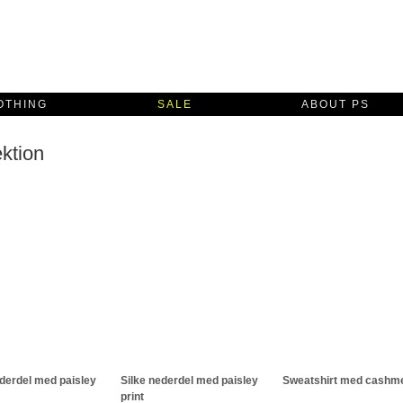
OTHING
SALE
ABOUT PS
ektion
ederdel med paisley
Silke nederdel med paisley
Sweatshirt med cashm
print