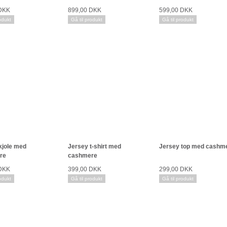
 DKK
899,00 DKK
599,00 DKK
odukt
Gå til produkt
Gå til produkt
kjole med
Jersey t-shirt med
Jersey top med cashm
re
cashmere
 DKK
399,00 DKK
299,00 DKK
odukt
Gå til produkt
Gå til produkt