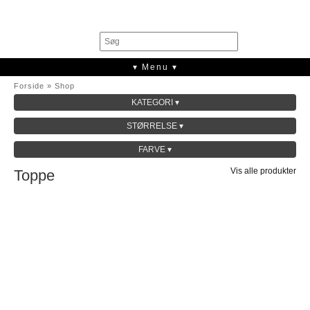
0
▾ Menu ▾
Forside
»
Shop
KATEGORI ▾
SALE
STØRRELSE ▾
KOLLEKTION
FARVE ▾
Vis alle produkter
Toppe