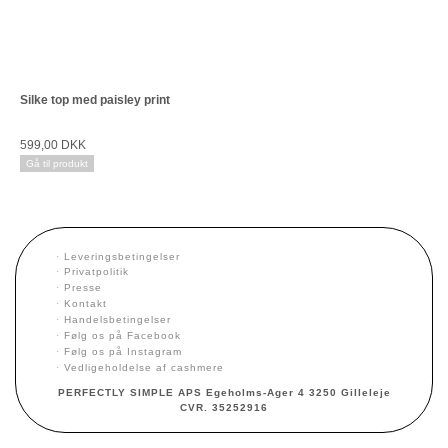
Silke top med paisley print
599,00 DKK
Gå til produkt
·
Leveringsbetingelser
·
Privatpolitik
·
Presse
·
Kontakt
·
Handelsbetingelser
·
Følg os på Facebook
·
Følg os på Instagram
·
Vedligeholdelse af cashmere
PERFECTLY SIMPLE APS Egeholms-Ager 4 3250 Gilleleje
CVR. 35252916