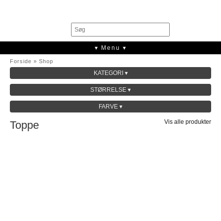
0
▾ Menu ▾
Forside
»
Shop
KATEGORI ▾
SALE
STØRRELSE ▾
KOLLEKTION
FARVE ▾
Vis alle produkter
Toppe