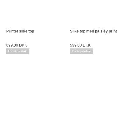
Printet silke top
Silke top med paisley print
899,00 DKK
599,00 DKK
Gå til produkt
Gå til produkt