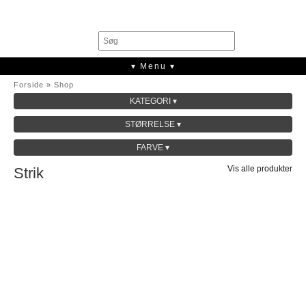
0
▾ Menu ▾
Forside
»
Shop
KATEGORI ▾
SALE
STØRRELSE ▾
KOLLEKTION
FARVE ▾
Vis alle produkter
Strik