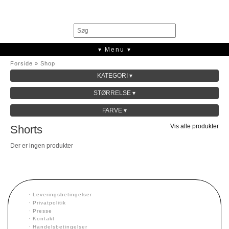
0
▾ Menu ▾
Forside
»
Shop
KATEGORI ▾
SALE
STØRRELSE ▾
KOLLEKTION
FARVE ▾
Vis alle produkter
Shorts
Der er ingen produkter
·
Leveringsbetingelser
·
Privatpolitik
·
Presse
·
Kontakt
·
Handelsbetingelser