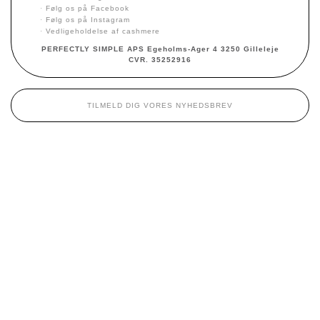
·
Følg os på Facebook
·
Følg os på Instagram
·
Vedligeholdelse af cashmere
PERFECTLY SIMPLE APS Egeholms-Ager 4 3250 Gilleleje
CVR. 35252916
TILMELD DIG VORES NYHEDSBREV