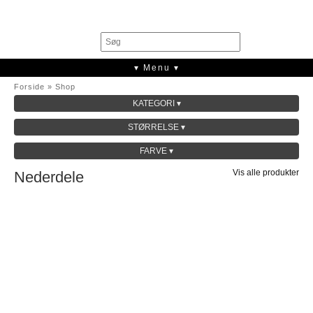
0
▾ Menu ▾
Forside
»
Shop
KATEGORI ▾
SALE
STØRRELSE ▾
KOLLEKTION
FARVE ▾
Vis alle produkter
Nederdele