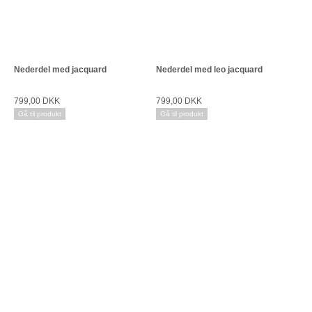
Nederdel med jacquard
Nederdel med leo jacquard
799,00 DKK
799,00 DKK
Gå til produkt
Gå til produkt