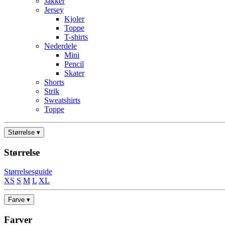
Jakker
Jersey
Kjoler
Toppe
T-shirts
Nederdele
Mini
Pencil
Skater
Shorts
Strik
Sweatshirts
Toppe
Størrelse ▾
Størrelse
Størrelsesguide
XS
S
M
L
XL
Farve ▾
Farver