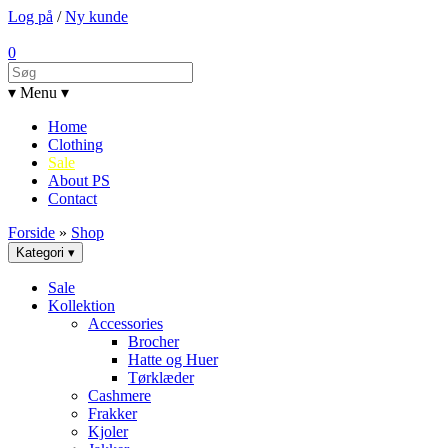
Log på
/
Ny kunde
0
▾ Menu ▾
Home
Clothing
Sale
About PS
Contact
Forside
»
Shop
Kategori ▾
Sale
Kollektion
Accessories
Brocher
Hatte og Huer
Tørklæder
Cashmere
Frakker
Kjoler