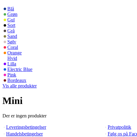
Blå
Grøn
Gul
Sort
Grå
Sand
Sølv
Coral
Orange
Hvid
Lilla
Electric Blue
Pink
Bordeaux
Vis alle produkter
Mini
Der er ingen produkter
·
Leveringsbetingelser
·
Privatpolitik
·
Handelsbetingelser
·
Følg os på Fa