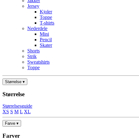
Jakker
Jersey
Kjoler
Toppe
T-shirts
Nederdele
Mini
Pencil
Skater
Shorts
Strik
Sweatshirts
Toppe
Størrelse ▾
Størrelse
Størrelsesguide
XS
S
M
L
XL
Farve ▾
Farver