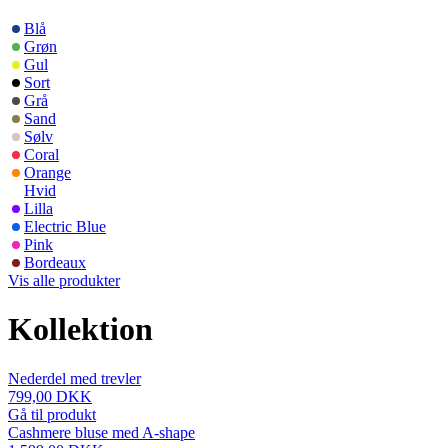
Blå
Grøn
Gul
Sort
Grå
Sand
Sølv
Coral
Orange
Hvid
Lilla
Electric Blue
Pink
Bordeaux
Vis alle produkter
Kollektion
Nederdel med trevler
799,00 DKK
Gå til produkt
Cashmere bluse med A-shape