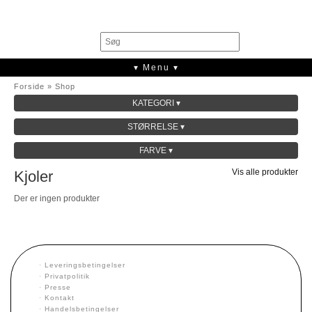
0
▾ Menu ▾
Forside
»
Shop
KATEGORI ▾
SALE
STØRRELSE ▾
KOLLEKTION
FARVE ▾
Vis alle produkter
Kjoler
Der er ingen produkter
·
Leveringsbetingelser
·
Privatpolitik
·
Presse
·
Kontakt
·
Handelsbetingelser