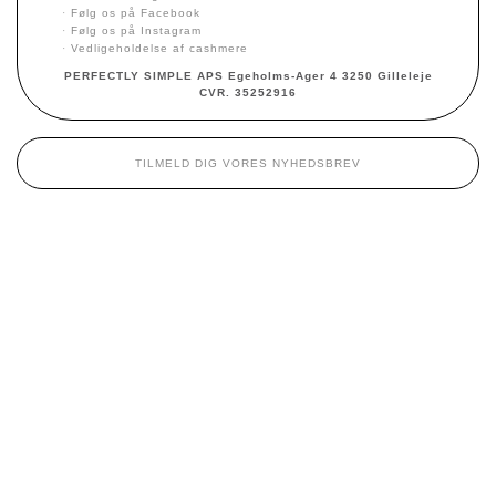
·
Følg os på Facebook
·
Følg os på Instagram
·
Vedligeholdelse af cashmere
PERFECTLY SIMPLE APS Egeholms-Ager 4 3250 Gilleleje
CVR. 35252916
TILMELD DIG VORES NYHEDSBREV