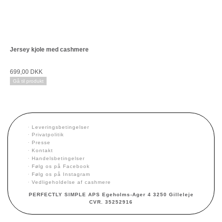
Jersey kjole med cashmere
699,00 DKK
Gå til produkt
·
Leveringsbetingelser
·
Privatpolitik
·
Presse
·
Kontakt
·
Handelsbetingelser
·
Følg os på Facebook
·
Følg os på Instagram
·
Vedligeholdelse af cashmere
PERFECTLY SIMPLE APS Egeholms-Ager 4 3250 Gilleleje
CVR. 35252916