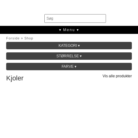
0
▾ Menu ▾
Forside
»
Shop
KATEGORI ▾
SALE
STØRRELSE ▾
KOLLEKTION
FARVE ▾
Vis alle produkter
Kjoler