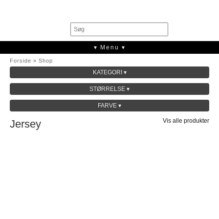
0
▾ Menu ▾
Forside
»
Shop
KATEGORI ▾
SALE
STØRRELSE ▾
KOLLEKTION
FARVE ▾
Vis alle produkter
Jersey