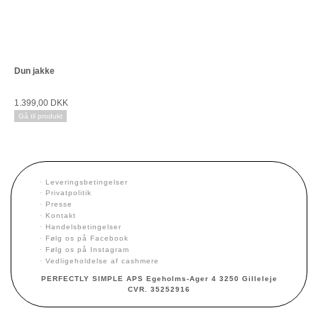
Dun jakke
1.399,00 DKK
Gå til produkt
·
Leveringsbetingelser
·
Privatpolitik
·
Presse
·
Kontakt
·
Handelsbetingelser
·
Følg os på Facebook
·
Følg os på Instagram
·
Vedligeholdelse af cashmere
PERFECTLY SIMPLE APS Egeholms-Ager 4 3250 Gilleleje
CVR. 35252916