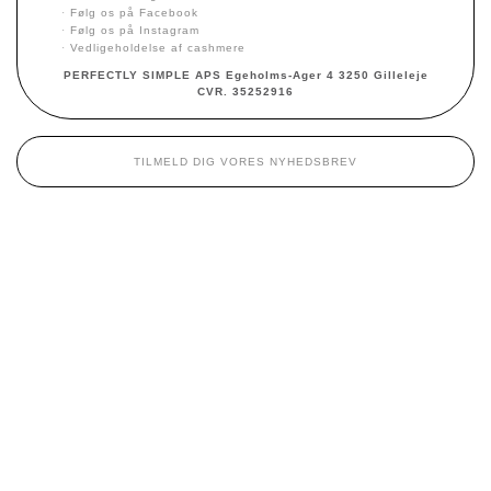
·
Følg os på Facebook
·
Følg os på Instagram
·
Vedligeholdelse af cashmere
PERFECTLY SIMPLE APS Egeholms-Ager 4 3250 Gilleleje
CVR. 35252916
TILMELD DIG VORES NYHEDSBREV