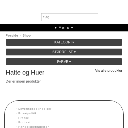
0
▾ Menu ▾
Forside
»
Shop
KATEGORI ▾
SALE
STØRRELSE ▾
KOLLEKTION
FARVE ▾
Vis alle produkter
Hatte og Huer
Der er ingen produkter
·
Leveringsbetingelser
·
Privatpolitik
·
Presse
·
Kontakt
·
Handelsbetingelser