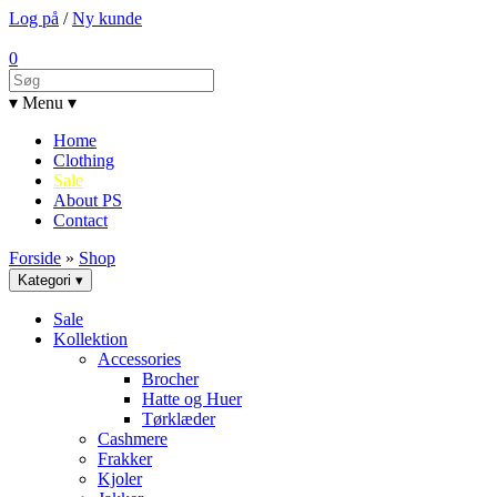
Log på
/
Ny kunde
0
▾ Menu ▾
Home
Clothing
Sale
About PS
Contact
Forside
»
Shop
Kategori ▾
Sale
Kollektion
Accessories
Brocher
Hatte og Huer
Tørklæder
Cashmere
Frakker
Kjoler