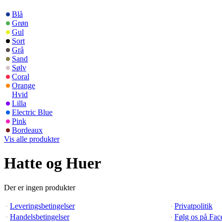
Blå
Grøn
Gul
Sort
Grå
Sand
Sølv
Coral
Orange
Hvid
Lilla
Electric Blue
Pink
Bordeaux
Vis alle produkter
Hatte og Huer
Der er ingen produkter
·
Leveringsbetingelser
·
Privatpolitik
·
Handelsbetingelser
·
Følg os på Fa