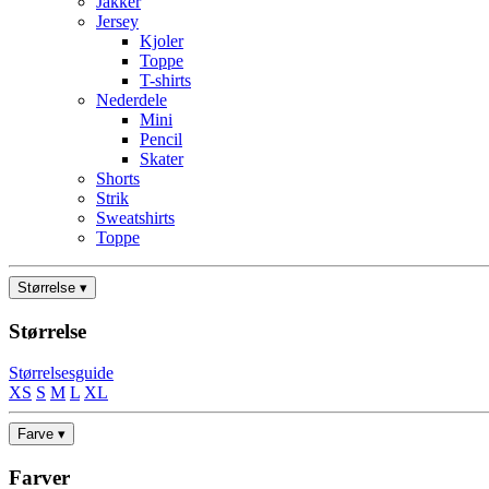
Jakker
Jersey
Kjoler
Toppe
T-shirts
Nederdele
Mini
Pencil
Skater
Shorts
Strik
Sweatshirts
Toppe
Størrelse ▾
Størrelse
Størrelsesguide
XS
S
M
L
XL
Farve ▾
Farver