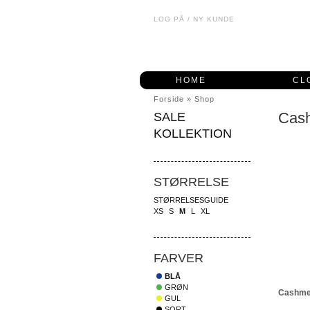
LOG PÅ
/
NY KUNDE
HOME
CL
Forside
»
Shop
Cas
SALE
KOLLEKTION
STØRRELSE
STØRRELSESGUIDE
XS
S
M
L
XL
FARVER
BLÅ
GRØN
Cashmer
GUL
SORT