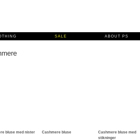
OTHING
SALE
ABOUT PS
hmere
e bluse med nister
Cashmere bluse
Cashmere bluse med
stikninger