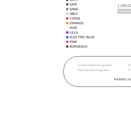
GRÅ
1.399,0
SAND
Gå til pr
SØLV
CORAL
ORANGE
HVID
LILLA
ELECTRIC BLUE
PINK
BORDEAUX
·
Leveringsbetingelser
·
P
·
Handelsbetingelser
·
F
PERFECTL