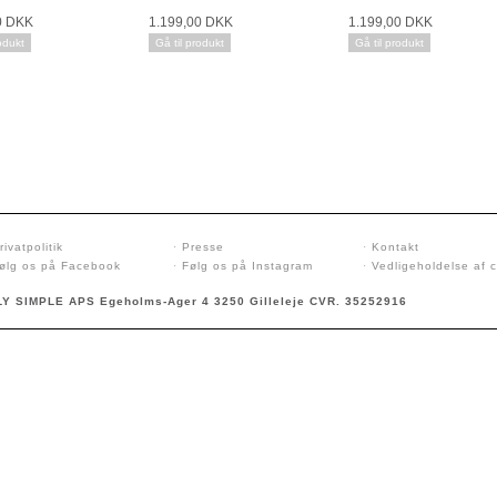
0 DKK
1.199,00 DKK
1.199,00 DKK
odukt
Gå til produkt
Gå til produkt
rivatpolitik
·
Presse
·
Kontakt
ølg os på Facebook
·
Følg os på Instagram
·
Vedligeholdelse af 
Y SIMPLE APS Egeholms-Ager 4 3250 Gilleleje CVR. 35252916