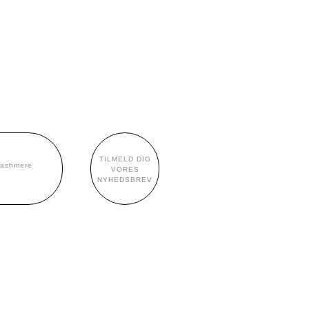
TILMELD DIG
cashmere
VORES
NYHEDSBREV