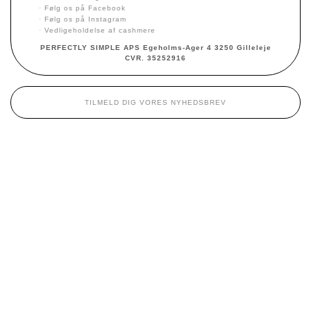
·
Følg os på Facebook
·
Følg os på Instagram
·
Vedligeholdelse af cashmere
PERFECTLY SIMPLE APS Egeholms-Ager 4 3250 Gilleleje
CVR. 35252916
TILMELD DIG VORES NYHEDSBREV