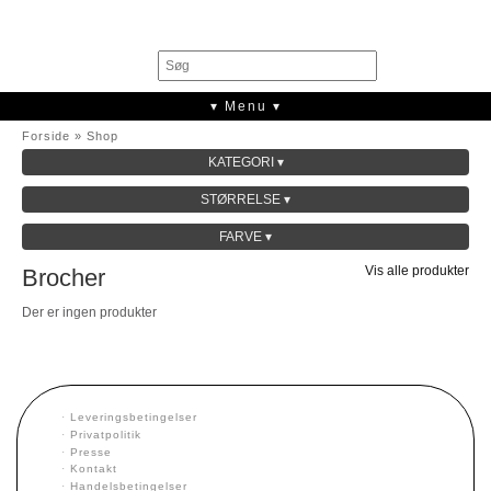
0
▾ Menu ▾
Forside
»
Shop
KATEGORI ▾
SALE
STØRRELSE ▾
KOLLEKTION
FARVE ▾
Vis alle produkter
Brocher
Der er ingen produkter
·
Leveringsbetingelser
·
Privatpolitik
·
Presse
·
Kontakt
·
Handelsbetingelser