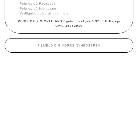
·
Følg os på Facebook
·
Følg os på Instagram
·
Vedligeholdelse af cashmere
PERFECTLY SIMPLE APS Egeholms-Ager 4 3250 Gilleleje
CVR. 35252916
TILMELD DIG VORES NYHEDSBREV