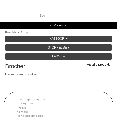
0
▾ Menu ▾
Forside
»
Shop
KATEGORI ▾
SALE
STØRRELSE ▾
KOLLEKTION
FARVE ▾
Vis alle produkter
Brocher
Der er ingen produkter
·
Leveringsbetingelser
·
Privatpolitik
·
Presse
·
Kontakt
·
Handelsbetingelser